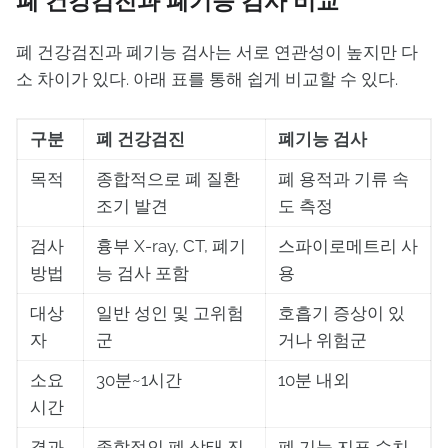
폐 건강검진과 폐기능 검사 비교
폐 건강검진과 폐기능 검사는 서로 연관성이 높지만 다
소 차이가 있다. 아래 표를 통해 쉽게 비교할 수 있다.
구분
폐 건강검진
폐기능 검사
목적
종합적으로 폐 질환
폐 용적과 기류 속
조기 발견
도 측정
검사
흉부 X-ray, CT, 폐기
스파이로메트리 사
방법
능 검사 포함
용
대상
일반 성인 및 고위험
호흡기 증상이 있
자
군
거나 위험군
소요
30분~1시간
10분 내외
시간
결과
종합적인 폐 상태 진
폐 기능 지표 수치