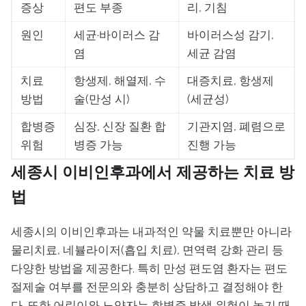
증상
편도 부종
리, 기침
원인
세균·바이러스 감
바이러스성 감기,
염
세균 감염
치료
항생제, 해열제, 수
대증치료, 항생제
방법
술(만성 시)
(세균성)
합병증
심장, 신장 질환 합
기관지염, 폐렴으로
위험
병증 가능
진행 가능
세종시 이비인후과에서 제공하는 치료 방
법
세종시의 이비인후과는 내과적인 약물 치료뿐만 아니라
물리치료, 네뷸라이저(흡입 치료), 면역력 강화 관리 등
다양한 방법을 제공한다. 특히 만성 편도염 환자는 편도
절제술 여부를 전문의와 충분히 상담하고 결정해야 한
다. 또한 어린이와 노약자는 합병증 발생 위험이 높기 때